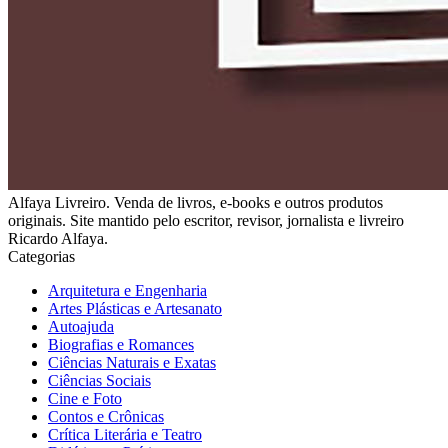
Alfaya Livreiro. Venda de livros, e-books e outros produtos
originais. Site mantido pelo escritor, revisor, jornalista e livreiro
Ricardo Alfaya.
Categorias
Arquitetura e Engenharia
Artes Plásticas e Artesanato
Autoajuda
Biografias e Romances
Ciências Naturais e Exatas
Ciências Sociais
Cine e Foto
Contos e Crônicas
Crítica Literária e Teatro