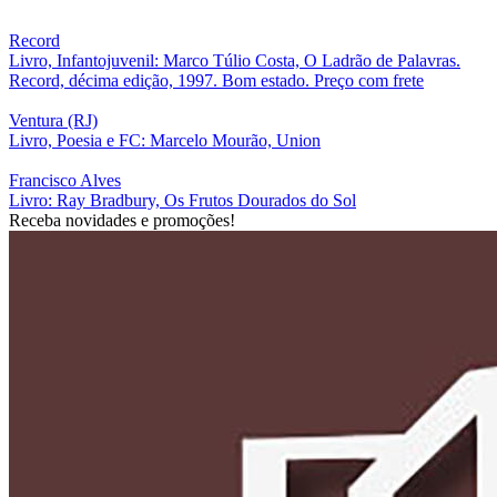
Record
Livro, Infantojuvenil: Marco Túlio Costa, O Ladrão de Palavras.
Record, décima edição, 1997. Bom estado. Preço com frete
Ventura (RJ)
Livro, Poesia e FC: Marcelo Mourão, Union
Francisco Alves
Livro: Ray Bradbury, Os Frutos Dourados do Sol
Receba novidades e promoções!