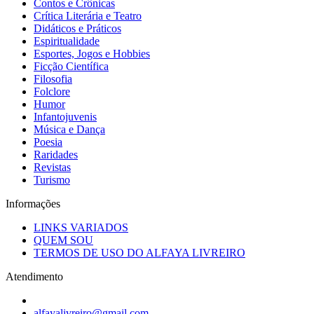
Contos e Crônicas
Crítica Literária e Teatro
Didáticos e Práticos
Espiritualidade
Esportes, Jogos e Hobbies
Ficção Científica
Filosofia
Folclore
Humor
Infantojuvenis
Música e Dança
Poesia
Raridades
Revistas
Turismo
Informações
LINKS VARIADOS
QUEM SOU
TERMOS DE USO DO ALFAYA LIVREIRO
Atendimento
alfayalivreiro@gmail.com