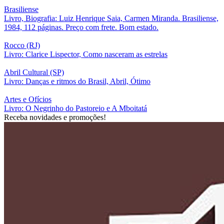
Brasiliense
Livro, Biografia: Luiz Henrique Saia, Carmen Miranda. Brasiliense,
1984, 112 páginas. Preço com frete. Bom estado.
Rocco (RJ)
Livro: Clarice Lispector, Como nasceram as estrelas
Abril Cultural (SP)
Livro: Danças e ritmos do Brasil, Abril, Ótimo
Artes e Ofícios
Livro: O Negrinho do Pastoreio e A Mboitatá
Receba novidades e promoções!