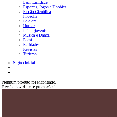
Espiritualidade
Esportes, Jogos e Hobbies
Ficção Científica
Filosofia
Folclore
Humor
Infantojuvenis
Música e Dança
Poesia
Raridades
Revistas
Turismo
Página Inicial
Nenhum produto foi encontrado.
Receba novidades e promoções!