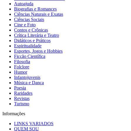
Autoajuda
Biografias e Romances
Ciências Naturais e Exatas
Ciências Sociais
Cine e Foto
Contos e Crônicas
Crítica Literária e Teatro
Didáticos e Práticos
Espiritualidade
Esportes, Jogos e Hobbies
Ficção Científica
Filosofia
Folclore
Humor
Infantojuvenis
Música e Dança
Poesia
Raridades
Revistas
Turismo
Informações
LINKS VARIADOS
QUEM SOU