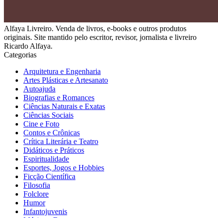
Alfaya Livreiro. Venda de livros, e-books e outros produtos
originais. Site mantido pelo escritor, revisor, jornalista e livreiro
Ricardo Alfaya.
Categorias
Arquitetura e Engenharia
Artes Plásticas e Artesanato
Autoajuda
Biografias e Romances
Ciências Naturais e Exatas
Ciências Sociais
Cine e Foto
Contos e Crônicas
Crítica Literária e Teatro
Didáticos e Práticos
Espiritualidade
Esportes, Jogos e Hobbies
Ficção Científica
Filosofia
Folclore
Humor
Infantojuvenis