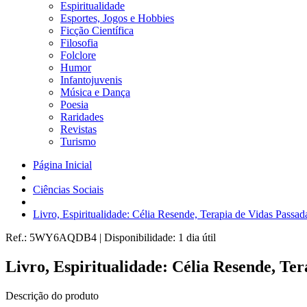
Espiritualidade
Esportes, Jogos e Hobbies
Ficção Científica
Filosofia
Folclore
Humor
Infantojuvenis
Música e Dança
Poesia
Raridades
Revistas
Turismo
Página Inicial
Ciências Sociais
Livro, Espiritualidade: Célia Resende, Terapia de Vidas Passa
Ref.:
5WY6AQDB4
|
Disponibilidade:
1 dia útil
Livro, Espiritualidade: Célia Resende, Ter
Descrição do produto