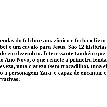
 lendas do folclore amazônico e fecha o liv
boi e um cavalo para Jesus. São 12 história
rido em dezembro. Interessante também que C
e ao Ano-Novo, o que remete à primeira lend
leveza, uma clareza (sem trocadilho), uma si
o a personagem Yara, é capaz de encantar e 
rrativas: