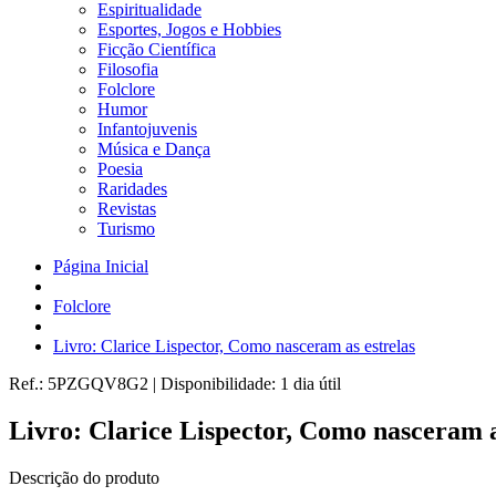
Espiritualidade
Esportes, Jogos e Hobbies
Ficção Científica
Filosofia
Folclore
Humor
Infantojuvenis
Música e Dança
Poesia
Raridades
Revistas
Turismo
Página Inicial
Folclore
Livro: Clarice Lispector, Como nasceram as estrelas
Ref.:
5PZGQV8G2
|
Disponibilidade:
1 dia útil
Livro: Clarice Lispector, Como nasceram a
Descrição do produto