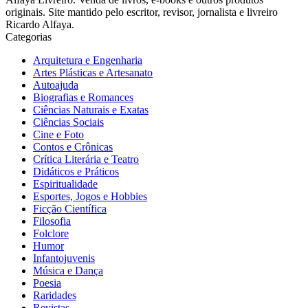
originais. Site mantido pelo escritor, revisor, jornalista e livreiro
Ricardo Alfaya.
Categorias
Arquitetura e Engenharia
Artes Plásticas e Artesanato
Autoajuda
Biografias e Romances
Ciências Naturais e Exatas
Ciências Sociais
Cine e Foto
Contos e Crônicas
Crítica Literária e Teatro
Didáticos e Práticos
Espiritualidade
Esportes, Jogos e Hobbies
Ficção Científica
Filosofia
Folclore
Humor
Infantojuvenis
Música e Dança
Poesia
Raridades
Revistas