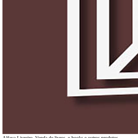
Alfaya Livreiro. Venda de livros, e-books e outros produtos