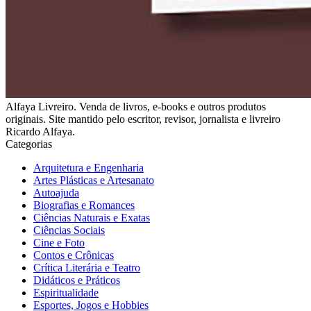
Alfaya Livreiro. Venda de livros, e-books e outros produtos
originais. Site mantido pelo escritor, revisor, jornalista e livreiro
Ricardo Alfaya.
Categorias
Arquitetura e Engenharia
Artes Plásticas e Artesanato
Autoajuda
Biografias e Romances
Ciências Naturais e Exatas
Ciências Sociais
Cine e Foto
Contos e Crônicas
Crítica Literária e Teatro
Didáticos e Práticos
Espiritualidade
Esportes, Jogos e Hobbies