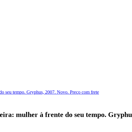
te do seu tempo. Gryphus, 2007. Novo. Preço com frete
reira: mulher à frente do seu tempo. Gryphu