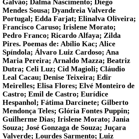
Galvão; Dalma Nascimento; Diego
Mendes Sousa; Dyandreia Valverde
Portugal; Edda Farjat; Elinalva Oliveira;
Francisco Caruso; Irislene Morato;
Pedro Franco; Ricardo Alfaya; Zilda
Pires. Poemas de: Abílio Kac; Alice
Spíndola; Álvaro Luiz Cardoso; Ana
Maria Pereira; Arnaldo Mazza; Beatriz
Dutra; Celi Luz; Cid Magioli; Cláudio
Leal Cacau; Denise Teixeira; Edir
Meirelles; Elisa Flores; Elvé Monteiro de
Castro; Emil de Castro; Eurídice
Hespanhol; Fátima Darcinete; Gilberto
Mendonça Teles; Glória Fontes Puppin;
Guilherme Dias; Irislene Morato; Jania
Souza; José Gonzaga de Souza; Juçara
Valverde; Lourdes Sarmento; Luiz